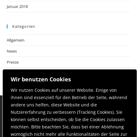
Januar 2018
Kategorien
Allgemein
News
Presse
Wir benutzen Cookies
Wir nutzen Cookies auf unserer Website. Einige von
ihnen sind essenziell für den Betrieb der Seite, während
andere uns helfen, diese Website und die
Nutzererfahrung zu verbessern (Tracking Cookies). Sie
Startseite
Philosophie | Team
Leistungen
können selbst entscheiden, ob Sie die Cookies zulassen
Neuigkeiten
Kontakt & Anfahrt
möchten. Bitte beachten Sie, dass bei einer Ablehnung
womöglich nicht mehr alle Funktionalitäten der Seite zur
Datenschutz
Impressum