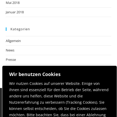
Mai 2018
Januar 2018
Kategorien
Allgemein
News
Presse
Wir benutzen Cookies
Wir nutzen Cookies auf unserer Website. Einige von
ihnen sind essenziell für den Betrieb der Seite, während
andere uns helfen, diese Website und die
Nutzererfahrung zu verbessern (Tracking Cookies). Sie
Startseite
Philosophie | Team
Leistungen
können selbst entscheiden, ob Sie die Cookies zulassen
Neuigkeiten
Kontakt & Anfahrt
möchten. Bitte beachten Sie, dass bei einer Ablehnung